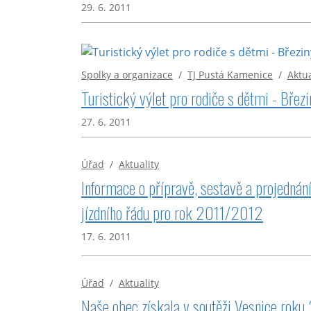
29. 6. 2011
Spolky a organizace
/
TJ Pustá Kamenice
/
Aktua
Turistický výlet pro rodiče s dětmi - Břez
27. 6. 2011
Úřad
/
Aktuality
Informace o přípravě, sestavě a projednán
jízdního řádu pro rok 2011/2012
17. 6. 2011
Úřad
/
Aktuality
Naše obec získala v soutěži Vesnice roku