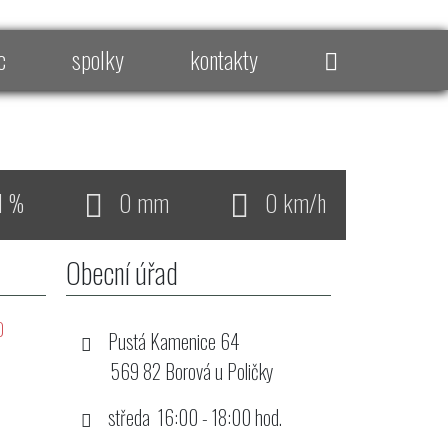
c
spolky
kontakty
1 %
0 mm
0 km/h
Obecní úřad
0
Pustá Kamenice 64
569 82 Borová u Poličky
středa 16:00 - 18:00 hod.