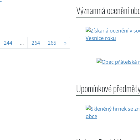
Významná ocenění ob
)
244
...
264
265
»
Upomínkové předmět