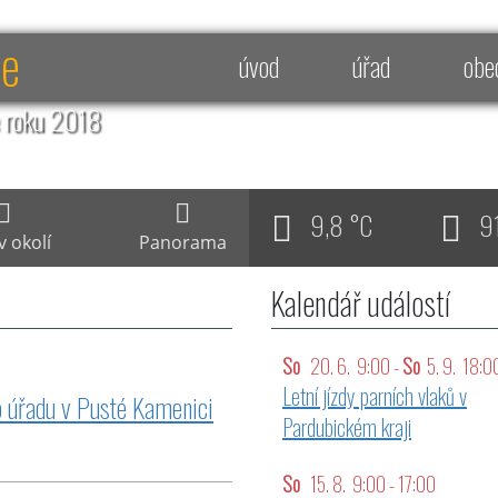
ce
úvod
úřad
obe
e roku 2018
9,8 °C
9
v okolí
Panorama
Kalendář událostí
So
20. 6. 9:00 -
So
5. 9. 18:0
Letní jízdy parních vlaků v
o úřadu v Pusté Kamenici
Pardubickém kraji
So
15. 8. 9:00 - 17:00