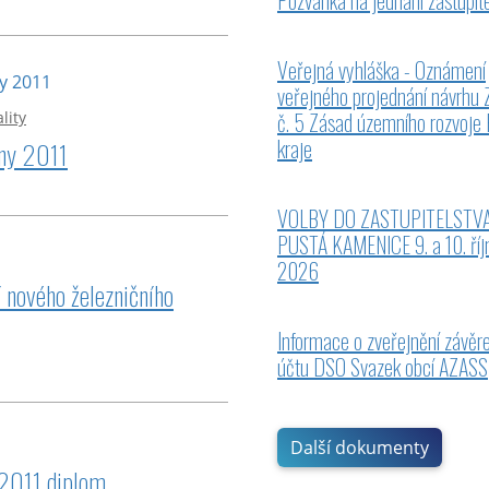
Pozvánka na jednání zastupite
Veřejná vyhláška - Oznámení
veřejného projednání návrhu
č. 5 Zásad územního rozvoje 
lity
kraje
iny 2011
VOLBY DO ZASTUPITELSTV
PUSTÁ KAMENICE 9. a 10. říj
2026
í nového železničního
Informace o zveřejnění závě
účtu DSO Svazek obcí AZASS
Další dokumenty
 2011 diplom