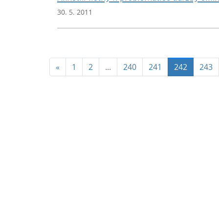
30. 5. 2011
(aktuální
«
1
2
...
240
241
242
243