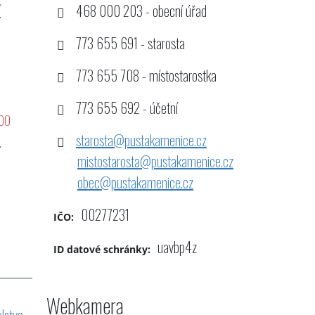
í
468 000 203 - obecní úřad
773 655 691 - starosta
773 655 708 - místostarostka
773 655 692 - účetní
:00
é
starosta@pustakamenice.cz
mistostarosta@pustakamenice.cz
obec@pustakamenice.cz
00277231
IČO:
uavbp4z
ID datové schránky:
Webkamera