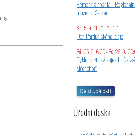
Řemeslná sobota - Regionáln
muzeum Skuteč
lity
So
5. 9. 11:30 - 23:00
Den Pardubického kraje
Pá
25. 9. 6:00 -
Po
28. 9. 20
Cykloturistický zájezd - Česk
středohoří
Další události
Úřední deska