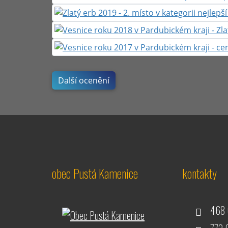
Další ocenění
obec Pustá Kamenice
kontakty
468 