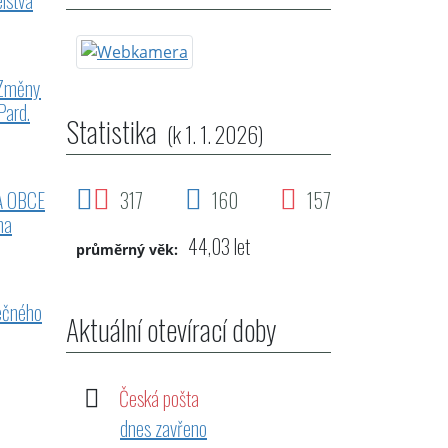
lstva
 Změny
Pard.
Statistika
(k 1. 1. 2026)
A OBCE
317
160
157
na
44,03 let
průměrný věk:
rečného
Aktuální otevírací doby
Česká pošta
dnes zavřeno