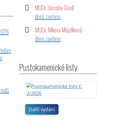
MUDr. Jaroslav Grodl
dnes zavřeno
MUDr. Milena Mejzlíková
 2026
dnes zavřeno
atelům
 u
Pustokamenické listy
rostů
Další vydání