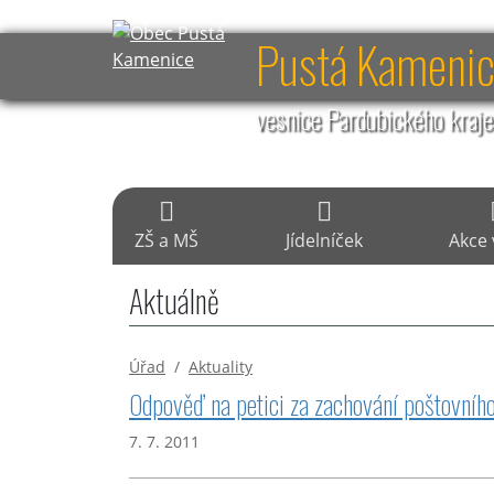
Pustá Kameni
vesnice Pardubického kraj
ZŠ a MŠ
Jídelníček
Akce 
Aktuálně
Úřad
/
Aktuality
Odpověď na petici za zachování poštovníh
7. 7. 2011