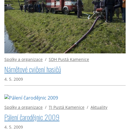
Spolky a organizace
/
SDH Pustá Kamenice
Námětové cvičení hasičů
4. 5. 2009
Spolky a organizace
/
TJ Pustá Kamenice
/
Aktuality
Pálení čarodějnic 2009
4. 5. 2009