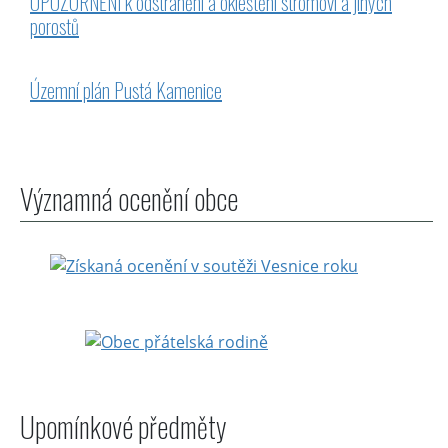
UPOZORNĚNÍ k odstranění a okleštění stromoví a jiných
porostů
Územní plán Pustá Kamenice
Významná ocenění obce
Upomínkové předměty