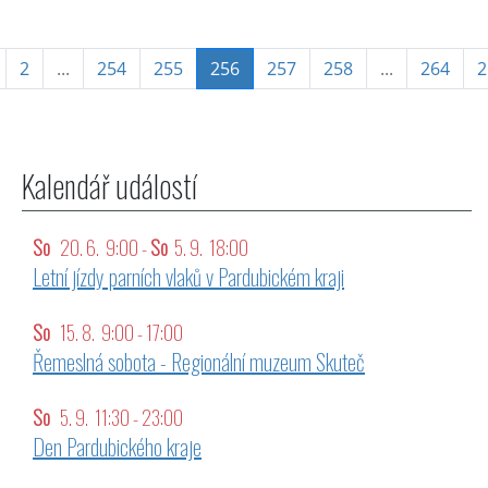
(aktuální)
2
...
254
255
256
257
258
...
264
2
Kalendář událostí
So
20. 6. 9:00 -
So
5. 9. 18:00
Letní jízdy parních vlaků v Pardubickém kraji
So
15. 8. 9:00 - 17:00
Řemeslná sobota - Regionální muzeum Skuteč
So
5. 9. 11:30 - 23:00
Den Pardubického kraje