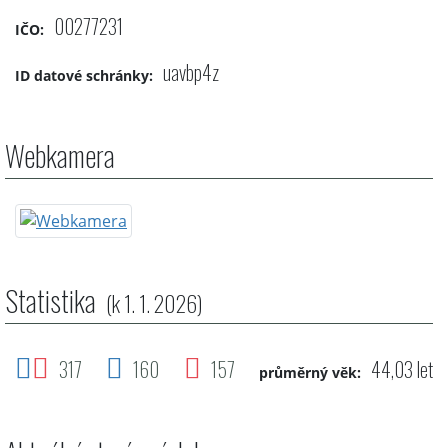
00277231
IČO:
uavbp4z
ID datové schránky:
Webkamera
Statistika
(k 1. 1. 2026)
317
160
157
44,03 let
průměrný věk: