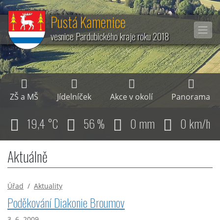
Pustá Kamenice
vesnice Pardubického kraje roku 2018
ZŠ a MŠ
Jídelníček
Akce v okolí
Panorama
19,4 °C
56 %
0 mm
0 km/h
Aktuálně
Úřad
/
Aktuality
Poděkování Diakonie Broumov
3. 6. 2009