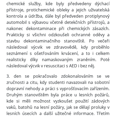
chemické služby, kde byly předvedeny dýchací
přístroje, protichemické obleky a jejich uživatelská
kontrola a údržba, dále byl předveden protiplynový
automobil s výbavou včetně detekčních přístrojů, a
nakonec dekontaminace při chemických zásazích.
Prakticky si všichni odzkoušeli ochranné oděvy a
stavbu dekontaminačního stanoviště. Po večeři
následoval výcvik ve zdravovědě, kdy proběhlo
seznámení s ošetřováním krvácení, a to i celkem
realisticky díky namaskovaným zraněním. Poté
následoval výcvik v resuscitaci s AED i bez něj.
3. den se pokračovalo zdokonalováním se ve
zručnosti a citu, kdy studenti navazovali na sobotní
dopravní nehody a práci s vyprošťovacím zařízením.
Druhým stanovištěm byla práce u lesních požárů,
kde si měli možnost vyzkoušet použití zádových
vaků, batohů na lesní požáry, jak se dělají proluky v
lesních úsecích a další užitečné informace. Třetím