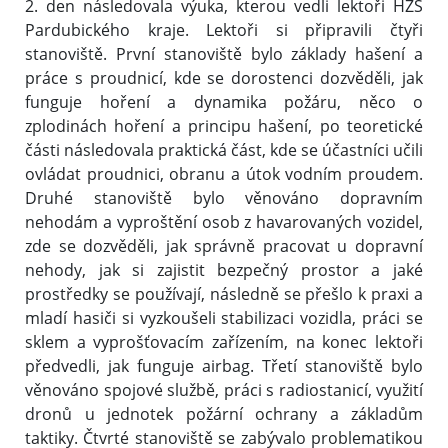
2. den následovala výuka, kterou vedli lektoři HZS
Pardubického kraje. Lektoři si připravili čtyři
stanoviště. První stanoviště bylo základy hašení a
práce s proudnicí, kde se dorostenci dozvěděli, jak
funguje hoření a dynamika požáru, něco o
zplodinách hoření a principu hašení, po teoretické
části následovala praktická část, kde se účastníci učili
ovládat proudnici, obranu a útok vodním proudem.
Druhé stanoviště bylo věnováno dopravním
nehodám a vyproštění osob z havarovaných vozidel,
zde se dozvěděli, jak správně pracovat u dopravní
nehody, jak si zajistit bezpečný prostor a jaké
prostředky se používají, následně se přešlo k praxi a
mladí hasiči si vyzkoušeli stabilizaci vozidla, práci se
sklem a vyprošťovacím zařízením, na konec lektoři
předvedli, jak funguje airbag. Třetí stanoviště bylo
věnováno spojové službě, práci s radiostanicí, využití
dronů u jednotek požární ochrany a základům
taktiky. Čtvrté stanoviště se zabývalo problematikou