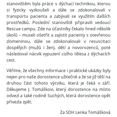
stanovištěm byla práce s dýchací technikou, kterou
si fyzicky vyzkoušeli a dále se zdokonalovali v
transportu pacienta a zabývali se využitím dalších
prostředků. Poslední stanoviště připravili vedoucí
Rescue campu. Zde na účastníky čekalo hned několik
úkolů – museli ošetřit a zajistit pacienty s otevřenou
zlomeninou, dále se zdokonalovali v resuscitaci
dospělých (mužů i žen), dětí a novorozenců, poté
následoval nácvik vypuzení cizího tělesa z dýchacích
cest.
Věříme, že všechny informace i praktické ukázky byly
nejen pro naše dorostence užitečné a že se již těší na
druhou část tohoto výcviku, která je čeká v září.
Děkujeme J. Tomáškovi, který dorostence na místo
odvezl a také rodině Suchých, která dorostence opět
přivezla zpět.
Za SDH Lenka Tomášková