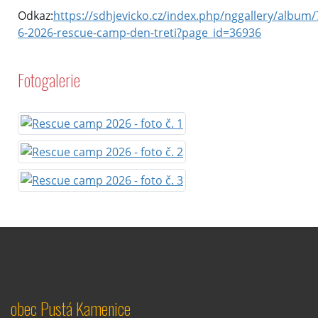
Odkaz:
https://sdhjevicko.cz/index.php/nggallery/album/
6-2026-rescue-camp-den-treti?page_id=36936
Fotogalerie
obec Pustá Kamenice