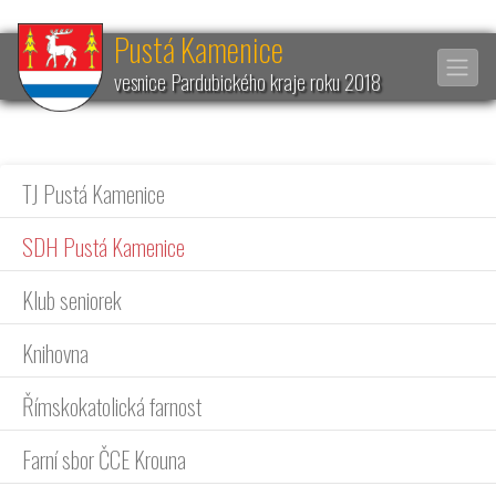
Pustá Kamenice
vesnice Pardubického kraje roku 2018
TJ Pustá Kamenice
SDH Pustá Kamenice
Klub seniorek
Knihovna
Římskokatolická farnost
Farní sbor ČCE Krouna