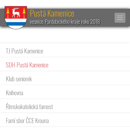
Pustá Kamenice
vesnice Pardubického kraje roku 2018
TJ Pustá Kamenice
SDH Pustá Kamenice
Klub seniorek
Knihovna
Římskokatolická farnost
Farní sbor ČCE Krouna