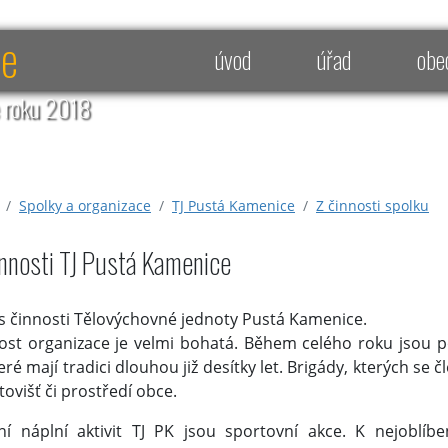
ce
úvod
úřad
obe
e roku 2018
Spolky a organizace
TJ Pustá Kamenice
Z činnosti spolku
innosti TJ Pustá Kamenice
s činnosti Tělovýchovné jednoty Pustá Kamenice.
ost organizace je velmi bohatá. Během celého roku jsou po
eré mají tradici dlouhou již desítky let. Brigády, kterých se 
tovišť či prostředí obce.
ní náplní aktivit TJ PK jsou sportovní akce. K nejoblíben