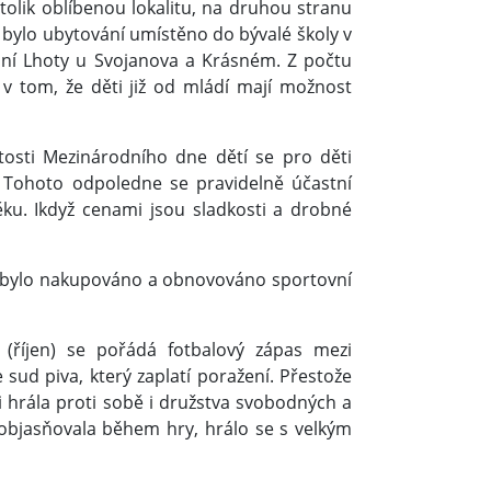
olik oblíbenou lokalitu, na druhou stranu
5 bylo ubytování umístěno do bývalé školy v
lní Lhoty u Svojanova a Krásném. Z počtu
e v tom, že děti již od mládí mají možnost
itosti Mezinárodního dne dětí se pro děti
 Tohoto odpoledne se pravidelně účastní
ku. Ikdyž cenami jsou sladkosti a drobné
žně bylo nakupováno a obnovováno sportovní
(říjen) se pořádá fotbalový zápas mezi
 sud piva, který zaplatí poražení. Přestože
ti hrála proti sobě i družstva svobodných a
 objasňovala během hry, hrálo se s velkým