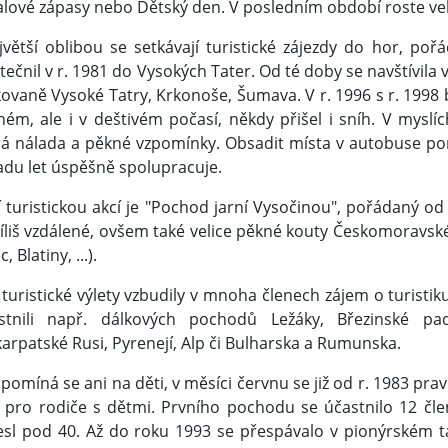
alové zápasy nebo Dětský den. V posledním období roste vel
jvětší oblibou se setkávají turistické zájezdy do hor, pořád
tečnil v r. 1981 do Vysokých Tater. Od té doby se navštívila
ovaně Vysoké Tatry, Krkonoše, Šumava. V r. 1996 s r. 1998 by
ném, ale i v deštivém počasí, někdy přišel i sníh. V mysl
á nálada a pěkné vzpomínky. Obsadit místa v autobuse pomá
adu let úspěšně spolupracuje.
í turistickou akcí je "Pochod jarní Vysočinou", pořádaný o
íliš vzdálené, ovšem také velice pěkné kouty Českomoravské 
, Blatiny, ...).
 turistické výlety vzbudily v mnoha členech zájem o turisti
stnili např. dálkových pochodů Ležáky, Březinské pa
arpatské Rusi, Pyrenejí, Alp či Bulharska a Rumunska.
pomíná se ani na děti, v měsíci červnu se již od r. 1983 pra
t pro rodiče s dětmi. Prvního pochodu se účastnilo 12 čle
esl pod 40. Až do roku 1993 se přespávalo v pionýrském t