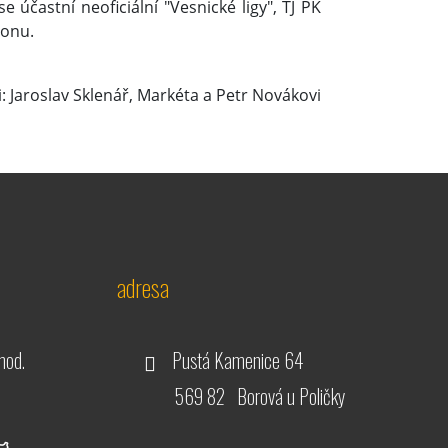
 účastní neoficiální "Vesnické ligy", TJ PK
ionu.
: Jaroslav Sklenář, Markéta a Petr Novákovi
adresa
hod.
Pustá Kamenice 64
569 82 Borová u Poličky