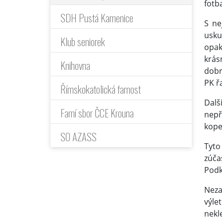
fotb
SDH Pustá Kamenice
S ne
usku
Klub seniorek
opak
krás
Knihovna
dobr
PK ř
Římskokatolická farnost
Dalš
Farní sbor ČCE Krouna
nepř
kopec
SO AZASS
Tyto
zúča
Podk
Neza
výle
nekl