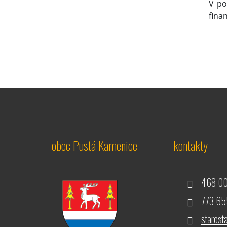
V po
fina
obec Pustá Kamenice
kontakty
468 00
773 655
staros