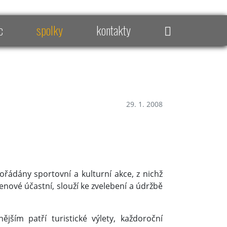
c
spolky
kontakty
29. 1. 2008
řádány sportovní a kulturní akce, z nichž
členové účastní, slouží ke zvelebení a údržbě
ějším patří turistické výlety, každoroční