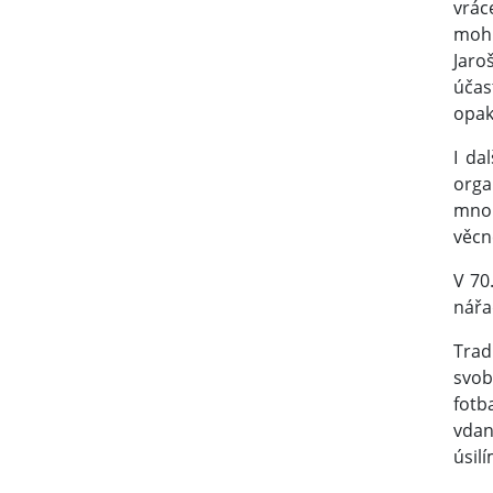
vrác
mohl
Jaro
účas
opak
I da
orga
mnoh
věcn
V 70
nářa
Trad
svob
fotb
vdan
úsil