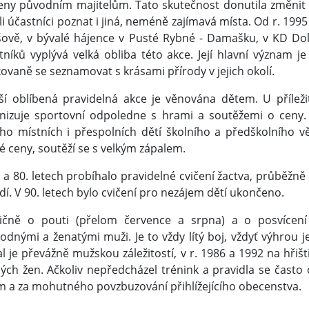
eny původním majitelům. Tato skutečnost donutila změnit t
i účastníci poznat i jiná, neméně zajímavá místa. Od r. 199
šově, v bývalé hájence v Pusté Rybné - Damašku, v KD Do
tníků vyplývá velká obliba této akce. Její hlavní význam j
ovaně se seznamovat s krásami přírody v jejich okolí.
lší oblíbená pravidelná akce je věnována dětem. U přílež
nizuje sportovní odpoledne s hrami a soutěžemi o ceny.
o místních i přespolních dětí školního a předškolního vě
é ceny, soutěží se s velkým zápalem.
. a 80. letech probíhalo pravidelné cvičení žactva, průbě
dí. V 90. letech bylo cvičení pro nezájem dětí ukončeno.
ičně o pouti (přelom července a srpna) a o posvícení 
odnými a ženatými muži. Je to vždy lítý boj, vždyť výhrou je
al je převážně mužskou záležitostí, v r. 1986 a 1992 na hřiš
ých žen. Ačkoliv nepředcházel trénink a pravidla se často
ím a za mohutného povzbuzování přihlížejícího obecenstva.