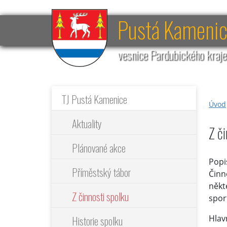
Pustá Kameni
vesnice Pardubického kraj
TJ Pustá Kamenice
Úvod
Aktuality
Z č
Plánované akce
Popi
Příměstský tábor
Činn
někt
Z činnosti spolku
spor
Historie spolku
Hlav