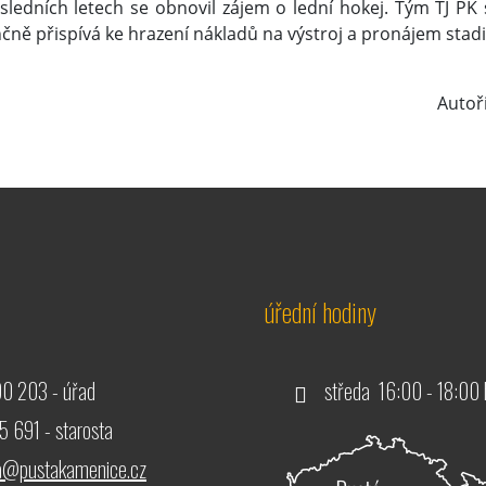
sledních letech se obnovil zájem o lední hokej. Tým TJ PK se
nčně přispívá ke hrazení nákladů na výstroj a pronájem stad
Autoři
úřední hodiny
0 203 - úřad
středa 16:00 - 18:00 
 691 - starosta
ta@pustakamenice.cz