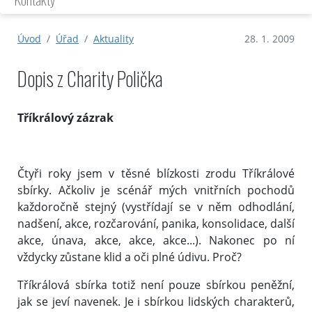
Úvod
Úřad
Aktuality
28. 1. 2009
Dopis z Charity Polička
Tříkrálový zázrak
Čtyři roky jsem v těsné blízkosti zrodu Tříkrálové
sbírky. Ačkoliv je scénář mých vnitřních pochodů
každoročně stejný (vystřídají se v něm odhodlání,
nadšení, akce, rozčarování, panika, konsolidace, další
akce, únava, akce, akce, akce...). Nakonec po ní
vždycky zůstane klid a oči plné údivu. Proč?
Tříkrálová sbírka totiž není pouze sbírkou peněžní,
jak se jeví navenek. Je i sbírkou lidských charakterů,