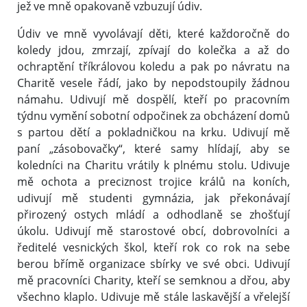
jež ve mně opakovaně vzbuzují údiv.
Údiv ve mně vyvolávají děti, které každoročně do
koledy jdou, zmrzají, zpívají do kolečka a až do
ochraptění tříkrálovou koledu a pak po návratu na
Charitě vesele řádí, jako by nepodstoupily žádnou
námahu. Udivují mě dospělí, kteří po pracovním
týdnu vymění sobotní odpočinek za obcházení domů
s partou dětí a pokladničkou na krku. Udivují mě
paní „zásobovačky“, které samy hlídají, aby se
koledníci na Charitu vrátily k plnému stolu. Udivuje
mě ochota a preciznost trojice králů na koních,
udivují mě studenti gymnázia, jak překonávají
přirozený ostych mládí a odhodlaně se zhošťují
úkolu. Udivují mě starostové obcí, dobrovolníci a
ředitelé vesnických škol, kteří rok co rok na sebe
berou břímě organizace sbírky ve své obci. Udivují
mě pracovníci Charity, kteří se semknou a dřou, aby
všechno klaplo. Udivuje mě stále laskavější a vřelejší