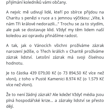
přijímání koledníků vámi občany.
A nejvíc mě udivují lidé, kteří po sbírce přijdou na
Charitu s penězi v ruce a s jemnou výčitkou: „Víte, k
nám Tři králové nedorazili…“ Trochu se za to stydím,
ale pak se dostavuje klid. Vždyť my těm lidem naší
koledou asi opravdu přinášíme radost.
A tak, jak o Vánocích všichni prožíváme zázrak
narození Ježíše, o Třech králích v Charitě prožíváme
zázrak lidství. Letošní zázrak má svoji číselnou
hodnotu.
Je to částka 439 079,00 Kč (o 73 894,50 Kč více než
vloni), z toho v Pusté Kamenici 8.974 Kč (o 1.579 Kč
více než vloni).
Že to není žádný zázrak? Ale kdeže! Vždyť média jsou
plná hospodářské krize… a zázraky lidství se přesto
dějí.