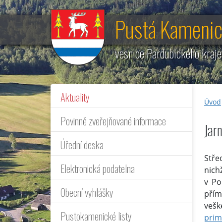
Pustá Kameni
vesnice Pardubického kraj
Aktuality
Úvod
Povinně zveřejňované informace
Jar
Úřední deska
Stře
Elektronická podatelna
nich
v Po
Obecní vyhlášky
přím
vešk
Pustokamenické listy
prim