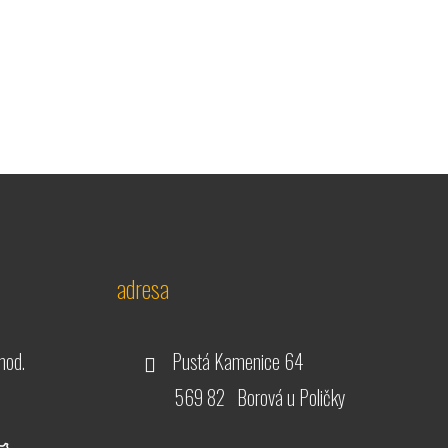
adresa
hod.
Pustá Kamenice 64
569 82 Borová u Poličky