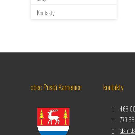
Kontakty
obec Pustá Kamenice
kontakty
468 00
773 655
staros