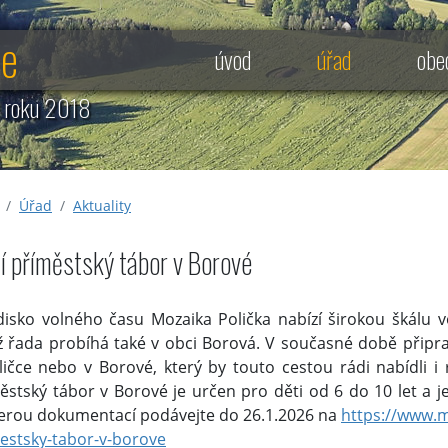
ce
úvod
úřad
obe
e roku 2018
Úřad
Aktuality
ní příměstský tábor v Borové
disko volného času Mozaika Polička nabízí širokou škálu v
ž řada probíhá také v obci Borová. V současné době připrav
ličce nebo v Borové, který by touto cestou rádi nabídli 
ěstský tábor v Borové je určen pro děti od 6 do 10 let a je
erou dokumentací podávejte do 26.1.2026 na
https://www.m
estsky-tabor-v-borove