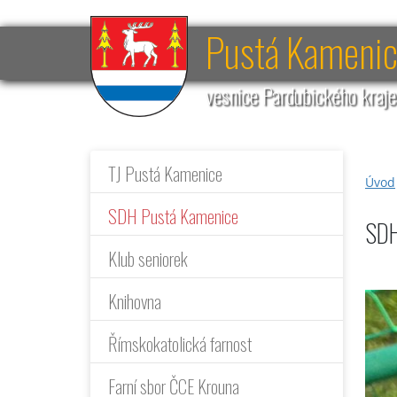
Pustá Kameni
vesnice Pardubického kraj
TJ Pustá Kamenice
Úvod
SDH Pustá Kamenice
SDH
Klub seniorek
Knihovna
Římskokatolická farnost
Farní sbor ČCE Krouna