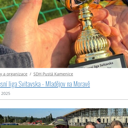
y a organizace
/
SDH Pustá Kamenice
sní liga Svitavska - Mladějov na Moravě
. 2025