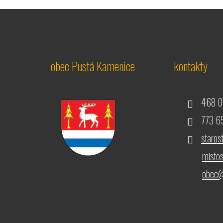
obec Pustá Kamenice
kontakty
468 0
773 65
staro
misto
obec@