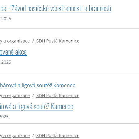
ba - Závod hasičské všestrannosti a brannosti
. 2025
y a organizace
/
SDH Pustá Kamenice
ované akce
. 2025
y a organizace
/
SDH Pustá Kamenice
rová a ligová soutěž Kamenec
 2025
y a organizace
/
SDH Pustá Kamenice