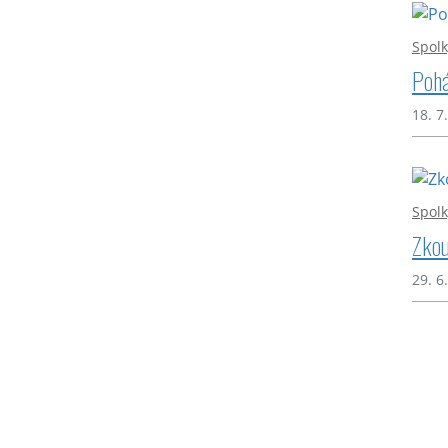
Spolk
Pohá
18. 7
Spolk
Zkou
29. 6