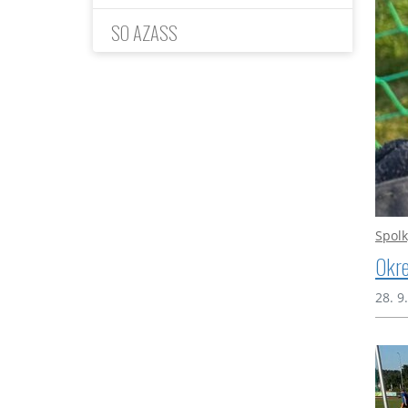
SO AZASS
Spolk
Okre
28. 9