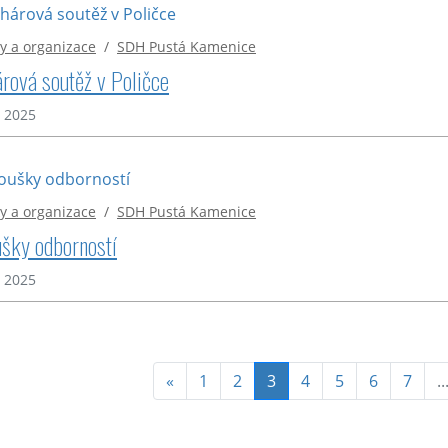
y a organizace
/
SDH Pustá Kamenice
rová soutěž v Poličce
. 2025
y a organizace
/
SDH Pustá Kamenice
šky odborností
. 2025
(aktuální)
«
1
2
3
4
5
6
7
..