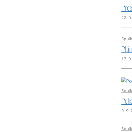
Pros
22. 9
Spolk
Plán
17. 9
Spolk
Pohá
9. 9.
Spolk