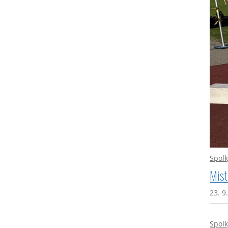
Spolk
Mist
23. 9
Spolk