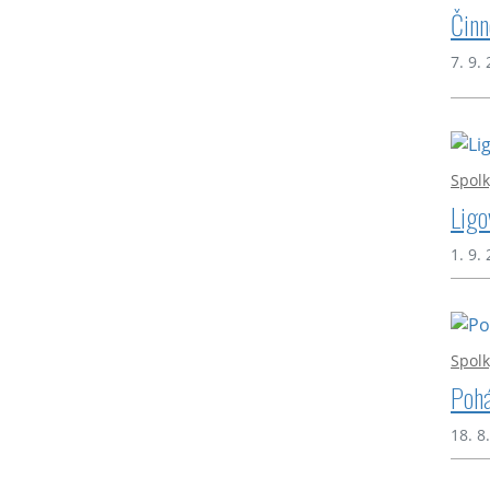
Činn
7. 9.
Spolk
Ligo
1. 9.
Spolk
Pohá
18. 8